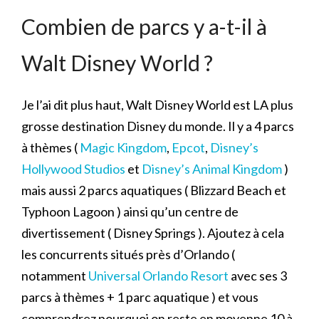
Combien de parcs y a-t-il à
Walt Disney World ?
Je l’ai dit plus haut, Walt Disney World est LA plus
grosse destination Disney du monde. Il y a 4 parcs
à thèmes (
Magic Kingdom
,
Epcot
,
Disney’s
Hollywood Studios
et
Disney’s Animal Kingdom
)
mais aussi 2 parcs aquatiques ( Blizzard Beach et
Typhoon Lagoon ) ainsi qu’un centre de
divertissement ( Disney Springs ). Ajoutez à cela
les concurrents situés près d’Orlando (
notamment
Universal Orlando Resort
avec ses 3
parcs à thèmes + 1 parc aquatique ) et vous
comprendrez pourquoi on reste en moyenne 10 à