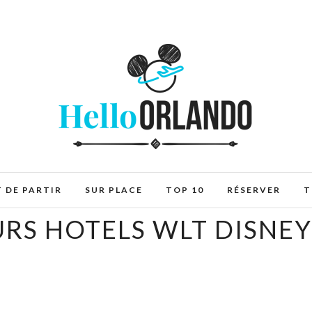
 DE PARTIR
SUR PLACE
TOP 10
RÉSERVER
T
URS HOTELS WLT DISNE